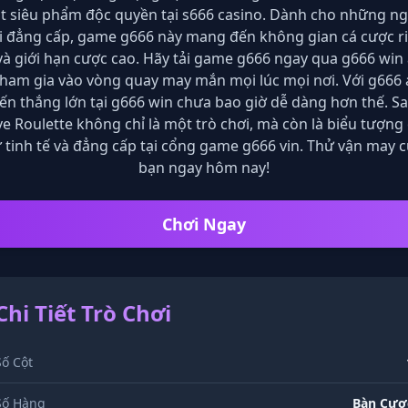
 siêu phẩm độc quyền tại s666 casino. Dành cho những n
i đẳng cấp, game g666 này mang đến không gian cá cược r
và giới hạn cược cao. Hãy tải game g666 ngay qua g666 win
tham gia vào vòng quay may mắn mọi lúc mọi nơi. Với g666 
ến thắng lớn tại g666 win chưa bao giờ dễ dàng hơn thế. S
ve Roulette không chỉ là một trò chơi, mà còn là biểu tượng
 tinh tế và đẳng cấp tại cổng game g666 vin. Thử vận may 
bạn ngay hôm nay!
Chơi Ngay
Chi Tiết Trò Chơi
Số Cột
Số Hàng
Bàn Cượ