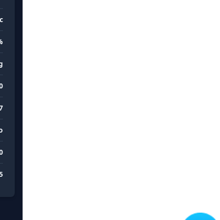
c
%
g
0
7
o
0
5