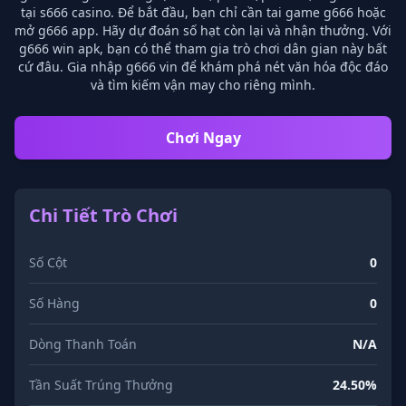
tại s666 casino. Để bắt đầu, bạn chỉ cần tai game g666 hoặc
mở g666 app. Hãy dự đoán số hạt còn lại và nhận thưởng. Với
g666 win apk, bạn có thể tham gia trò chơi dân gian này bất
cứ đâu. Gia nhập g666 vin để khám phá nét văn hóa độc đáo
và tìm kiếm vận may cho riêng mình.
Chơi Ngay
Chi Tiết Trò Chơi
Số Cột
0
Số Hàng
0
Dòng Thanh Toán
N/A
Tần Suất Trúng Thưởng
24.50%