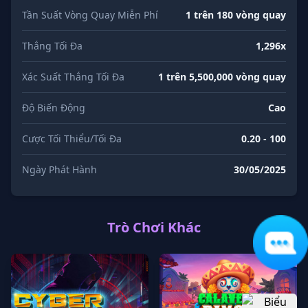
Tần Suất Vòng Quay Miễn Phí
1 trên 180 vòng quay
Thắng Tối Đa
1,296x
Xác Suất Thắng Tối Đa
1 trên 5,500,000 vòng quay
Độ Biến Động
Cao
Cược Tối Thiểu/Tối Đa
0.20 - 100
Ngày Phát Hành
30/05/2025
Trò Chơi Khác