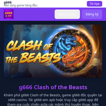
g666
Tải App
Nền tảng game hàng đầu.
Đăng nhập
Đăng ký
g666 Clash of the Beasts
Khám phá g666 Clash of the Beasts, game g666 độc quyền tại
s666 casino. Tải g666 win apk hoặc truy cập g666 app để
tham gia cuộc chiến giữa các mãnh thú huyền thoại. Nền